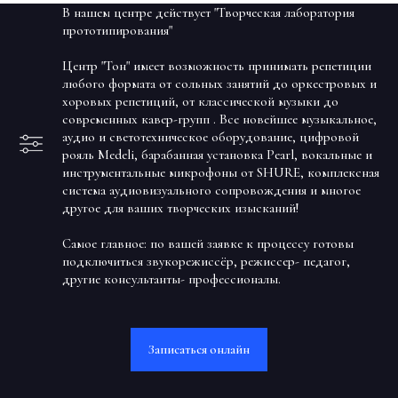
В нашем центре действует "Творческая лаборатория
прототипирования"
Центр "Тон" имеет возможность принимать репетиции
любого формата от сольных занятий до оркестровых и
хоровых репетиций, от классической музыки до
современных кавер-групп . Все новейшее музыкальное,
аудио и светотехническое оборудование, цифровой
рояль Medeli, барабанная установка Pearl, вокальные и
инструментальные микрофоны от SHURE, комплексная
система аудиовизуального сопровождения и многое
другое для ваших творческих изысканий!
Самое главное: по вашей заявке к процессу готовы
подключиться звукорежиссёр, режиссер- педагог,
другие консультанты- профессионал
ы.
Записаться онлайн