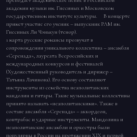
преподает академическое пение в Российской
академии музыки им. Гнесиных и Московском
государственном институте культуры. В концерте
примет участие его ученик – выпускник РАМ им.
Гнесиных Ли Чэнькун (тенор).
1 марта русские романсы прозвучат в
сопровождении уникального коллектива – ансамбля
«Серенада», лауреата Всероссийских и
международных конкурсов и фестивалей
(Художественный руководитель и дирижер –
Татьяна Лачинова). Его основу составляют
инструменты из семейства неаполитанских
мандолин и гитары. Такие музыкальные коллективы
принято называть «неаполитанскими». Также в
составе ансамбля «Серенада» – аккордеон,
контрабас и ударные инструменты. Мандолина и
неаполитанские ансамбли и оркестры были
популярны в России на протяжении XIX и первой