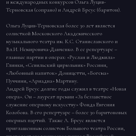
и международных конкурсов Ольга Луцив-
Терновская (сопрано) и Андрей Бреус (баритон).
Ольга Луцив-Терновская более 30 лет является
солисткой Московского Академического
музыкального театра им. К.С. Станиславского и
Вл.И. Немировича-Данченко. В ее репертуаре –
главные партии в операх: «Руслан и Людмила»
Глинки, «Севильский цирюльник» Россини,
«Любовный напиток» Доницетти, «Богема»
Пуччини, «Ариадна» Мартину.
Андрей Бреус долгие годы служил в театре «Новая
опера». Он – лауреат премии «За беззаветное
служение оперному искусству» Фонда Евгения
Колобова. В его репертуаре – более 30 баритоновых
оперных партий. Также А. Бреус является
приглашенным солистом Большого театра России,