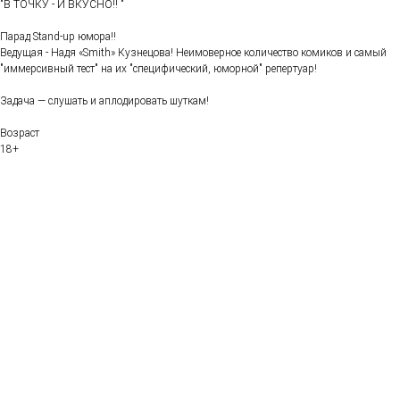
"В ТОЧКУ - И ВКУСНО!! "
Парад Stand-up юмора!!
Ведущая - Надя «Smith» Кузнецова! Неимоверное количество комиков и самый
"иммерсивный тест" на их "специфический, юморной" репертуар!
Задача — слушать и аплодировать шуткам!
Возраст
18+